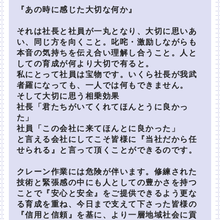
『あの時に感じた大切な何か』
それは社長と社員が一丸となり、大切に思いあ
い、同じ方を向くこと。叱咤・激励しながらも
本音の気持ちを伝え合い理解し合うこと。人と
しての育成が何より大切で有ると。
私にとって社員は宝物です。いくら社長が我武
者羅になっても、一人では何もできません。
そして大切に思う相乗効果
社長「君たちがいてくれてほんとうに良かっ
た」
社員「この会社に来てほんとに良かった」
と言える会社にしてこそ皆様に『当社だから任
せられる』と言って頂くことができるのです。
クレーン作業には危険が伴います。修練された
技術と緊張感の中にも人としての豊かさを持つ
ことで『安心と安全』をご提供できるよう更な
る育成を重ね、今日まで支えて下さった皆様の
『信用と信頼』を基に、より一層地域社会に貢