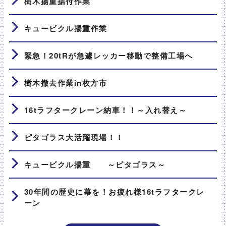
樹木揚重据付作業
キュービクル揚重作業
緊急！20tRが急遽レッカー移動で整備工場へ
樹木撤去作業in枚方市
16tラフタークレーン納車！！～入れ替え～
ピタゴラス大活躍現場！！
キュービクル揚重 ～ピタゴラス～
30年間の歴史に幕を！お疲れ様16tラフタークレ
ーン