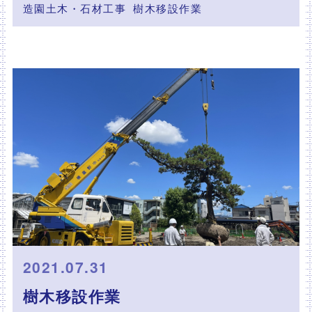
造園土木・石材工事
樹木移設作業
2021.07.31
樹木移設作業