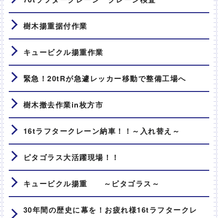
樹木揚重据付作業
キュービクル揚重作業
緊急！20tRが急遽レッカー移動で整備工場へ
樹木撤去作業in枚方市
16tラフタークレーン納車！！～入れ替え～
ピタゴラス大活躍現場！！
キュービクル揚重 ～ピタゴラス～
30年間の歴史に幕を！お疲れ様16tラフタークレ