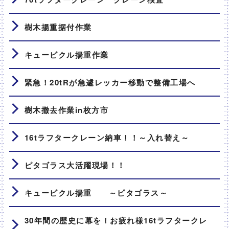
樹木揚重据付作業
キュービクル揚重作業
緊急！20tRが急遽レッカー移動で整備工場へ
樹木撤去作業in枚方市
16tラフタークレーン納車！！～入れ替え～
ピタゴラス大活躍現場！！
キュービクル揚重 ～ピタゴラス～
30年間の歴史に幕を！お疲れ様16tラフタークレ