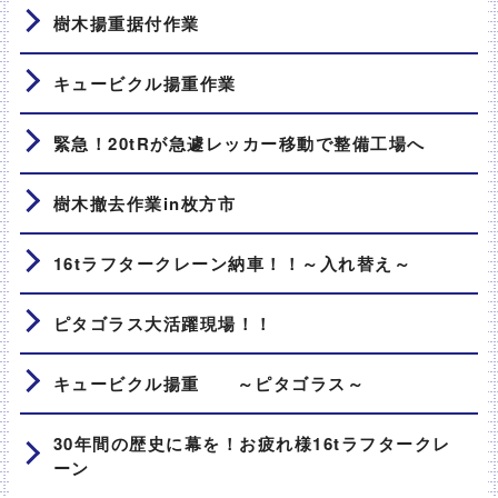
樹木揚重据付作業
キュービクル揚重作業
緊急！20tRが急遽レッカー移動で整備工場へ
樹木撤去作業in枚方市
16tラフタークレーン納車！！～入れ替え～
ピタゴラス大活躍現場！！
キュービクル揚重 ～ピタゴラス～
30年間の歴史に幕を！お疲れ様16tラフタークレ
ーン